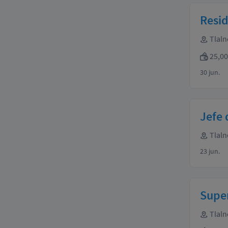
Resid
Tlaln
25,00
30 jun.
Jefe 
Tlaln
23 jun.
Super
Tlaln