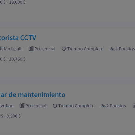
0 $ - 18,000 $
orista CCTV
tlán Izcalli
Presencial
Tiempo Completo
4 Puestos
0 $ - 10,750 $
iar de mantenimiento
zotlán
Presencial
Tiempo Completo
2 Puestos
$ - 9,500 $