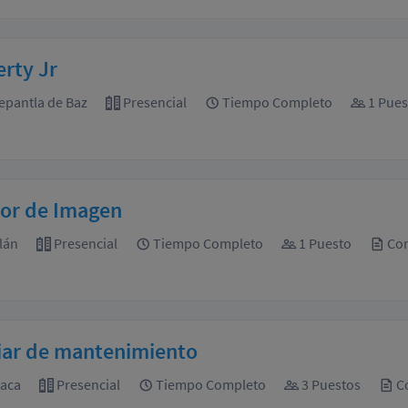
rty Jr
epantla de Baz
Presencial
Tiempo Completo
1 Pues
tor de Imagen
tlán
Presencial
Tiempo Completo
1 Puesto
Con
iar de mantenimiento
aca
Presencial
Tiempo Completo
3 Puestos
Co