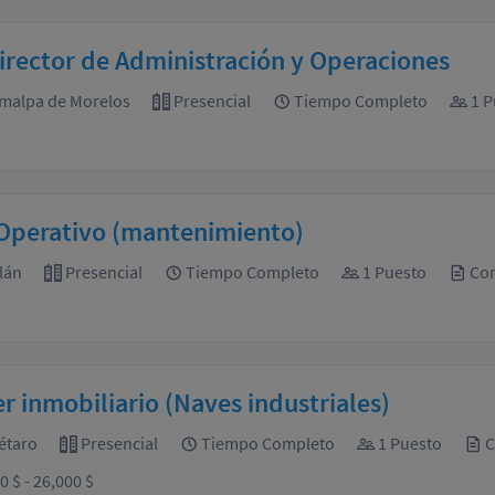
rector de Administración y Operaciones
malpa de Morelos
Presencial
Tiempo Completo
1 P
Operativo (mantenimiento)
tlán
Presencial
Tiempo Completo
1 Puesto
Con
r inmobiliario (Naves industriales)
étaro
Presencial
Tiempo Completo
1 Puesto
C
0 $ - 26,000 $