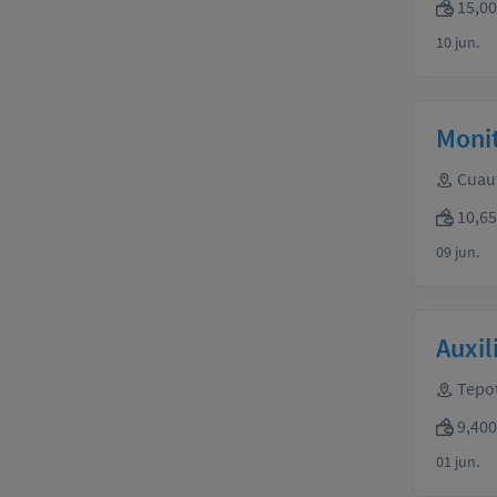
15,00
10 jun.
Monit
Cuauti
10,65
09 jun.
Auxil
Tepot
9,400 
01 jun.