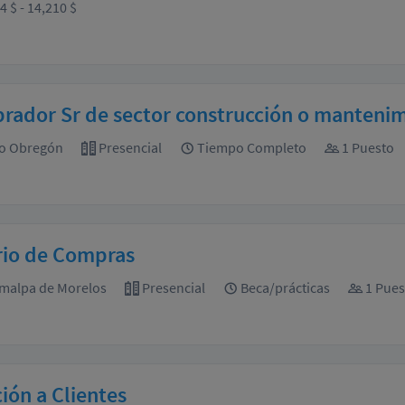
4 $ - 14,210 $
ador Sr de sector construcción o mantenim
o Obregón
Presencial
Tiempo Completo
1 Puesto
rio de Compras
malpa de Morelos
Presencial
Beca/prácticas
1 Pues
ión a Clientes